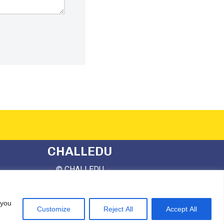
CHALLEDU
© CHALLEDU
All rights reserved
 you
Built using wordpress and elementor
Customize
Reject All
Accept All