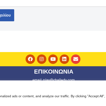
ΕΠΙΚΟΙΝΩΝΙΑ
email: play@challedu.com
τηλ: 2111164892
ized ads or content, and analyze our traffic. By clicking "Accept All",
Πυθέου 81, Αθήνα, ΤΚ:11743