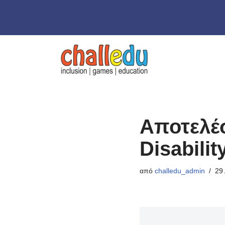
Μεταπηδήστε
στο
περιεχόμενο
Αποτελέσ
Disabilit
από
challedu_admin
29 