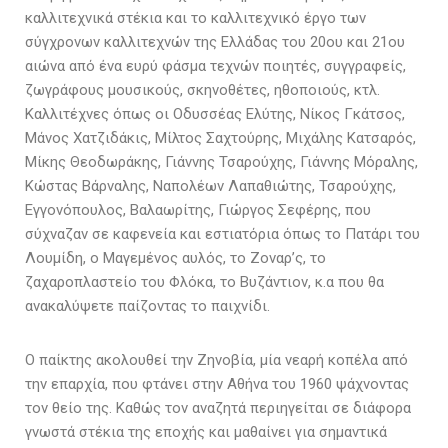
καλλιτεχνικά στέκια και το καλλιτεχνικό έργο των
σύγχρονων καλλιτεχνών της Ελλάδας του 20ου και 21ου
αιώνα από ένα ευρύ φάσμα τεχνών ποιητές, συγγραφείς,
ζωγράφους μουσικούς, σκηνοθέτες, ηθοποιούς, κτλ.
Καλλιτέχνες όπως οι Οδυσσέας Ελύτης, Νίκος Γκάτσος,
Μάνος Χατζιδάκις, Μίλτος Σαχτούρης, Μιχάλης Κατσαρός,
Μίκης Θεοδωράκης, Γιάννης Τσαρούχης, Γιάννης Μόραλης,
Κώστας Βάρναλης, Ναπολέων Λαπαθιώτης, Τσαρούχης,
Εγγονόπουλος, Βαλαωρίτης, Γιώργος Σεφέρης, που
σύχναζαν σε καφενεία και εστιατόρια όπως το Πατάρι του
Λουμίδη, ο Μαγεμένος αυλός, το Ζοναρ’ς, το
ζαχαροπλαστείο του Φλόκα, το Βυζάντιον, κ.α που θα
ανακαλύψετε παίζοντας το παιχνίδι.
Ο παίκτης ακολουθεί την Ζηνοβία, μία νεαρή κοπέλα από
την επαρχία, που φτάνει στην Αθήνα του 1960 ψάχνοντας
τον θείο της. Καθώς τον αναζητά περιηγείται σε διάφορα
γνωστά στέκια της εποχής και μαθαίνει για σημαντικά