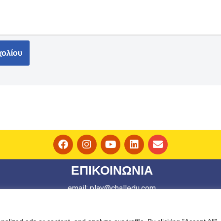
ΕΠΙΚΟΙΝΩΝΙΑ
email: play@challedu.com
τηλ: 2111164892