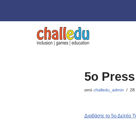
Μεταπηδήστε
στο
περιεχόμενο
5o Press
από
challedu_admin
28
Διαβάστε το 5ο Δελτίο